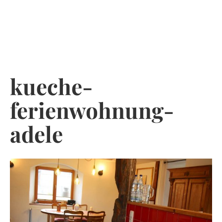
Skip
to
content
kueche-
ferienwohnung-
adele