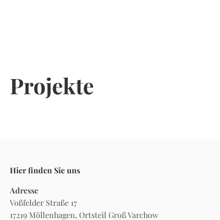
Skip
to
content
Projekte
Hier finden Sie uns
Adresse
Voßfelder Straße 17
17219 Möllenhagen, Ortsteil Groß Varchow